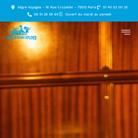
Aligre Voyages - 16 Rue Crozatier - 75012 Paris
01 40 02 00 25
06 51 38 59 65
Ouvert du mardi au samedi