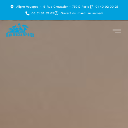
Aligre Voyages - 16 Rue Crozatier - 75012 Paris
01 40 02 00 25
06 51 38 59 65
Ouvert du mardi au samedi