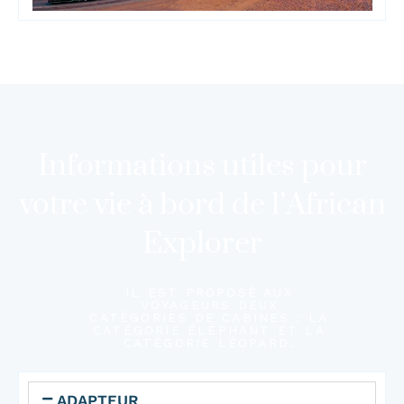
Informations utiles pour
votre vie à bord de l’African
Explorer
IL EST PROPOSÉ AUX
VOYAGEURS DEUX
CATÉGORIES DE CABINES : LA
CATÉGORIE ÉLÉPHANT ET LA
CATÉGORIE LÉOPARD.
ADAPTEUR