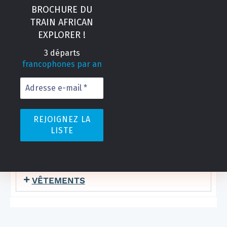
BROCHURE DU
REPAS
TRAIN AFRICAN
RETARDS
EXPLORER !
SALLE DE BAIN À BORD
3 départs
francophones par an
SANTÉ
SÉCURITÉ
SERVIETTES / LITERIE
TÉLÉPHONE PORTABLE
TENSION ÉLECTRIQUE
VÊTEMENTS